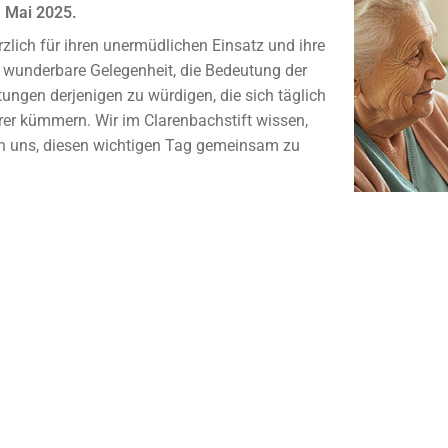
. Mai 2025.
zlich für ihren unermüdlichen Einsatz und ihre
ne wunderbare Gelegenheit, die Bedeutung der
ungen derjenigen zu würdigen, die sich täglich
r kümmern. Wir im Clarenbachstift wissen,
en uns, diesen wichtigen Tag gemeinsam zu
s und gesegnetes Osterfest! Möge die Freude
nd Ihnen schöne Stunden im Kreise Ihrer
en Ihnen von Herzen alles Gute!