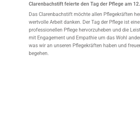
Clarenbachstift feierte den Tag der Pflege am 12
Das Clarenbachstift möchte allen Pflegekräften her
wertvolle Arbeit danken. Der Tag der Pflege ist ei
professionellen Pflege hervorzuheben und die Leist
mit Engagement und Empathie um das Wohl andere
was wir an unseren Pflegekräften haben und freu
begehen.
18. April 2025
Ostern – ein Fest der Farben und Hoffnung!
Das Clarenbachstift wünscht Ihnen allen ein frohe
und das Licht des Frühlings Ihre Herzen erfüllen u
Liebsten bescheren. Wir denken an Sie und wünsch